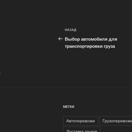
Навигация
Предыдущая
НАЗАД
по
запись:
Выбор автомобиля для
записям
транспортировки груза
.
МЕТКИ
Автоперевозки
Грузоперевозк
Доставка грузов