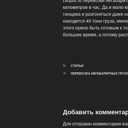
скорость перевозки негабари
километров в час. Да и мало к
гонщика и разгоняться даже на
находится 40 тонн груза, име
этого нужно быть готовым к то
большее время, а потому рас
РУБРИКИ
СТАТЬИ
МЕТКИ
ПЕРЕВОЗКА НЕГАБАРИТНЫХ ГРУЗ
Добавить коммента
Для отправки комментария в