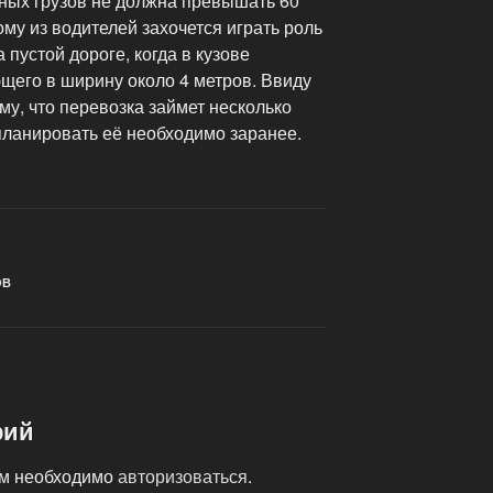
тных грузов не должна превышать 60
ому из водителей захочется играть роль
 пустой дороге, когда в кузове
ющего в ширину около 4 метров.
Ввиду
му, что перевозка займет несколько
планировать её необходимо заранее.
ОВ
рий
ам необходимо
авторизоваться
.