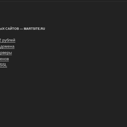
ЫХ САЙТОВ — MARTSITE.RU
2 рублей
 домена
ерверы
енов
 SSL