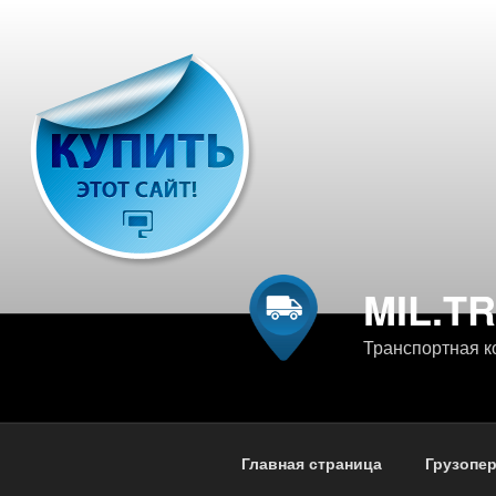
Перейти
к
содержимому
MIL.T
Транспортная к
Главная страница
Грузопе