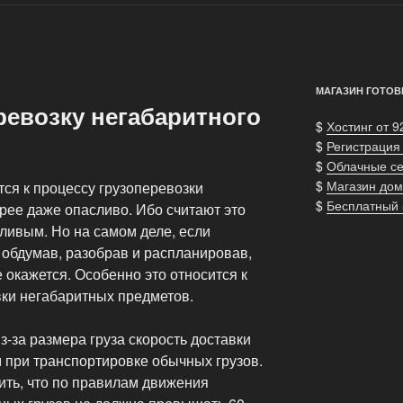
МАГАЗИН ГОТОВ
ревозку негабаритного
$
Хостинг от 9
$
Регистрация
$
Облачные с
$
Магазин дом
ся к процессу грузоперевозки
$
Бесплатный
рее даже опасливо. Ибо считают это
ливым. Но на самом деле, если
 обдумав, разобрав и распланировав,
е окажется. Особенно это относится к
ки негабаритных предметов.
з-за размера груза скорость доставки
 при транспортировке обычных грузов.
ить, что по правилам движения