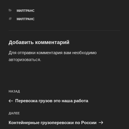
РУБРИКИ
МИЛТРАНС
МЕТКИ
МИЛТРАНС
Добавить комментарий
Для отправки комментария вам необходимо
авторизоваться
.
Навигация
Предыдущая
НАЗАД
по
запись:
записям
Перевозка грузов это наша работа
Следующая
ДАЛЕЕ
запись
Контейнерные грузоперевозки по России