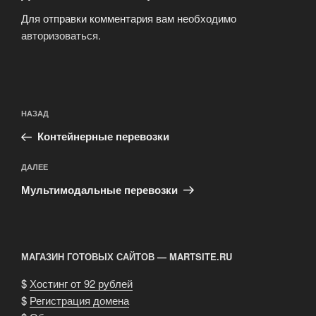
Для отправки комментария вам необходимо
авторизоваться
.
Навигация
Предыдущая
НАЗАД
по
запись:
записям
Контейнерные перевозки
Следующая
ДАЛЕЕ
запись
Мультимодальные перевозки
МАГАЗИН ГОТОВЫХ САЙТОВ — MARTSITE.RU
$
Хостинг от 92 рублей
$
Регистрация домена