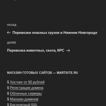
Навигация
Предыдущая
НАЗАД
по
запись:
записям
Перевозки опасных грузов в Нижнем Новгороде
Следующая
ДАЛЕЕ
запись
Перевозка животных, скота, КРС
МАГАЗИН ГОТОВЫХ САЙТОВ — MARTSITE.RU
$
Хостинг от 92 рублей
$
Регистрация домена
$
Облачные серверы
$
Магазин доменов
$
Бесплатный SSL