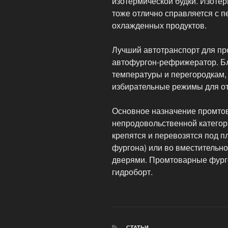
изотермической будки. Изоте
тоже отлично справляется с 
охлажденных продуктов.
Лучший автотранспорт для пр
автофургон-рефрижератор. Бл
температуры и перегородкам
избирательные режимы для от
Основное назначение промто
непродовольственной категор
крепятся и перевозятся под п
фургона) или во вместительн
дверями. Промтоварные фурго
гидроборт.
РУБРИКИ
СТАТЬИ