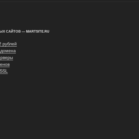
ЫХ САЙТОВ — MARTSITE.RU
2 рублей
 домена
ерверы
енов
 SSL