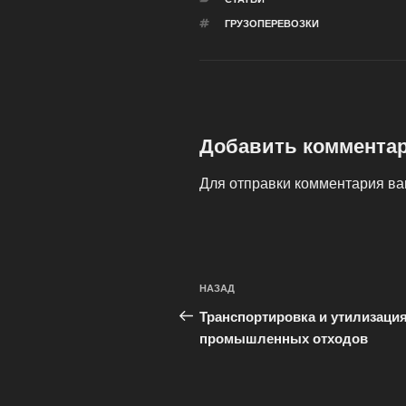
МЕТКИ
ГРУЗОПЕРЕВОЗКИ
Добавить коммента
Для отправки комментария в
Навигация
Предыдущая
НАЗАД
по
запись:
Транспортировка и утилизаци
записям
промышленных отходов