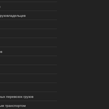
и
грузовладельцев
ов
ых перевозок грузов
ым транспортом