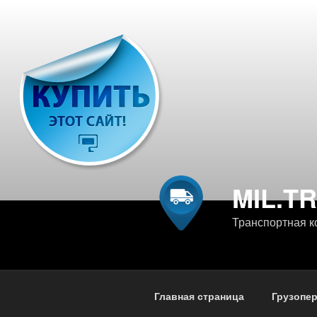
Перейти
к
содержимому
MIL.T
Транспортная к
Главная страница
Грузопе