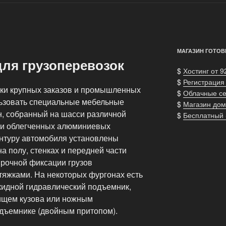
МАГАЗИН ГОТОВ
ля грузоперевозок
$
Хостинг от 9
$
Регистрация
вки крупных заказов и промышленных
$
Облачные с
льзовать специальные мебельные
$
Магазин дом
, собранный на шасси различной
$
Бесплатный
 и облегченных алюминиевых
нтуру автомобиля установлены
а полу, стенках и передней части
прочной фиксации грузов
яжками. На некоторых фургонах есть
кидной гидравлический подъемник,
ищем кузова или ножным
дъемнике (двойным притопом).