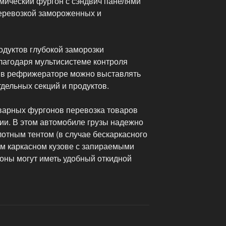
рмический фургон с сэндвич панелями
перевозкой замороженных и
одуктов глубокой заморозки
агодаря мультисистеме контроля
, в рефрижераторе можно выставлять
дельных секций и продуктов.
варных фургонов перевозка товаров
ии. В этом автомобиле грузы надежно
лотным тентом (в случае бескаркасного
ом каркасном кузове с запираемыми
ны могут иметь удобный откидной