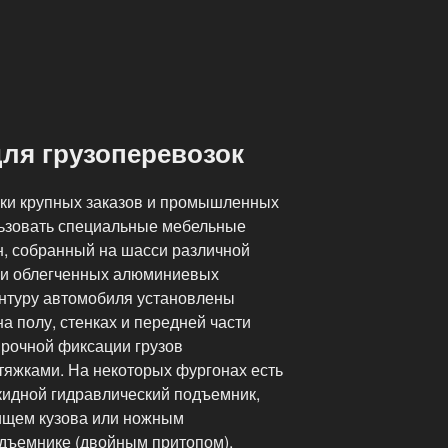
ля грузоперевозок
вки крупных заказов и промышленных
льзовать специальные мебельные
, собранный на шасси различной
 и облегченных алюминиевых
нтуру автомобиля установлены
а полу, стенках и передней части
прочной фиксации грузов
яжками. На некоторых фургонах есть
кидной гидравлический подъемник,
ищем кузова или ножным
дъемнике (двойным притопом).