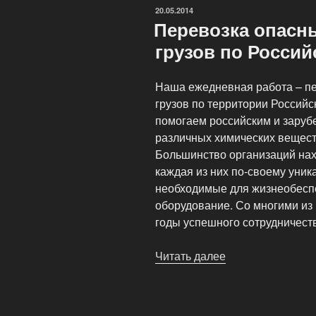
опасного
ОПУБЛИКОВАНО
20.05.2014
груза?»
Перевозка опасн
грузов по Росси
Наша ежедневная работа – пе
грузов по территории Россий
помогаем российским и зару
различных химических веществ
Большинство организаций нахо
каждая из них по-своему уник
необходимые для жизнеобесп
оборудование. Со многими из
годы успешного сотрудничест
Читать далее
«Перевозка
опасных
и
особо