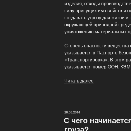
изделия, отходы производстве
силу присущих им свойств и о
создавать угрозу для жизни и
окружающей природной среде,
уничтожению материальных ц
Степень опасности вещества 
указывается в Паспорте безоп
«Транспортировка». В этом р
указывается номер ООН, КЭМ (
Читать далее
«Как
определить,
является
ли
груз
ОПУБЛИКОВАНО
20.05.2014
опасным?»
С чего начинаетс
груза?