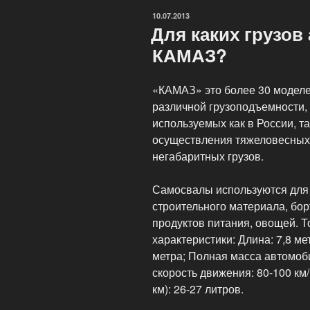
опасных
ОПУБЛИКОВАНО
10.07.2013
грузов
Для каких грузо
по
КАМАЗ?
Российской
Федерации»
«КАМАЗ» это более 30 моделе
различной грузоподъемности, 
используемых как в России, та
осуществления тяжеловесных 
негабаритных грузов.
Самосвалы используются для п
строительного материала, бор
продуктов питания, овощей. Т
характеристики: Длина: 7,8 мет
метра; Полная масса автомоби
скорость движения: 80-100 км
км): 26-27 литров.