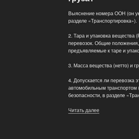
Выяснение номера ООН (он ук
разделе «Транспортировка»).
2. Тара и упаковка вещества 
перевозок. Общие положения,
предъявляемые к таре и упако
3. Масса вещества (нетто) и гр
4. Допускается ли перевозка 
автомобильным транспортом 
безопасности, в разделе «Тра
Читать далее
«С
чего
начинается
перевозка