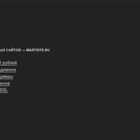
ЫХ САЙТОВ — MARTSITE.RU
2 рублей
 домена
ерверы
енов
 SSL