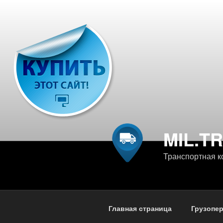
Перейти
к
содержимому
MIL.T
Транспортная к
Главная страница
Грузопе