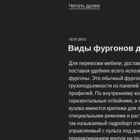
Читать далее
«Для
каких
грузов
актуальны
машины
ОПУБЛИКОВАНО
10.07.2013
КАМАЗ?»
Виды фургонов д
Для перевозки мебели, доста
поставок удобнее всего испо
фургоны. Это обычный фургон
грузоподъемности из панелей
профилей. По внутреннему ко
горизонтальные отбойники, а н
кузова имеются крепежи для 
специальными ремнями и раст
так называемый гидроборт от
управляемый с пульта под дн
придавливанием кнопок на по