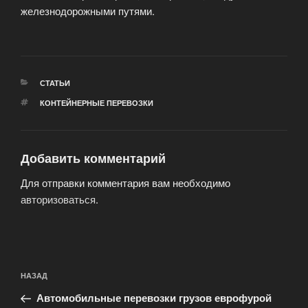
железнодорожными путями.
РУБРИКИ
СТАТЬИ
МЕТКИ
КОНТЕЙНЕРНЫЕ ПЕРЕВОЗКИ
Добавить комментарий
Для отправки комментария вам необходимо
авторизоваться
.
Навигация
Предыдущая
НАЗАД
по
запись:
записям
Автомобильные перевозки грузов еврофурой